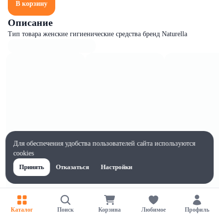
В корзину
Описание
Тип товара женские гигиенические средства бренд Naturella
Для обеспечения удобства пользователей сайта используются
cookies
Принять
Отказаться
Настройки
Характеристики
Каталог
Поиск
Корзина
Любимое
Профиль
Ширина, мм