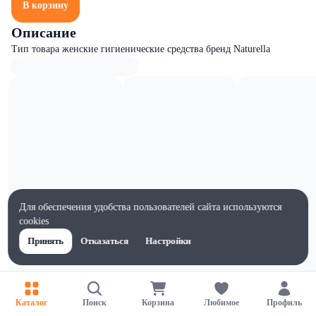
В корзину
Описание
Тип товара женские гигиенические средства бренд Naturella
Для обеспечения удобства пользователей сайта используются
cookies
Принять
Отказаться
Настройки
Характеристики
Каталог
Поиск
Корзина
Любимое
Профиль
Ширина, мм