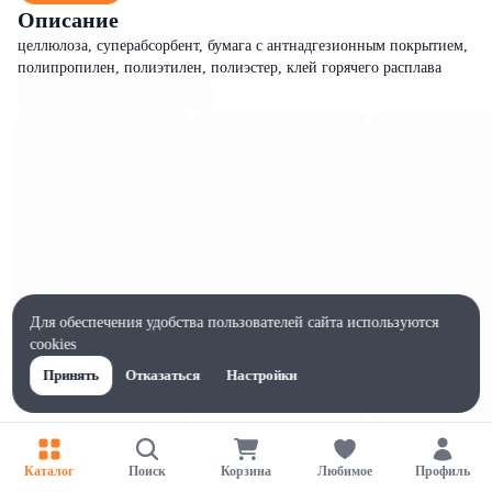
Описание
целлюлоза, суперабсорбент, бумага с антнадгезионным покрытием,
полипропилен, полиэтилен, полиэстер, клей горячего расплава
Для обеспечения удобства пользователей сайта используются
cookies
Принять
Отказаться
Настройки
Характеристики
Ширина, мм
Каталог
Поиск
Корзина
Любимое
Профиль
53