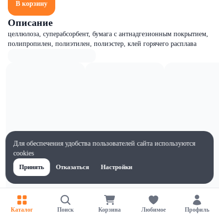
В корзину
Описание
целлюлоза, суперабсорбент, бумага с антнадгезионным покрытием,
полипропилен, полиэтилен, полиэстер, клей горячего расплава
Для обеспечения удобства пользователей сайта используются
cookies
Принять
Отказаться
Настройки
Характеристики
Каталог
Поиск
Корзина
Любимое
Профиль