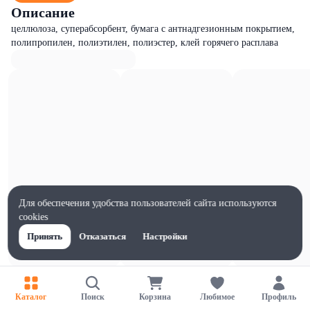
Описание
целлюлоза, суперабсорбент, бумага с антнадгезионным покрытием,
полипропилен, полиэтилен, полиэстер, клей горячего расплава
Для обеспечения удобства пользователей сайта используются
cookies
Принять
Отказаться
Настройки
Характеристики
Ширина, мм
Каталог
Поиск
Корзина
Любимое
Профиль
65