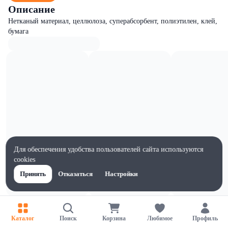
Описание
Нетканый материал, целлюлоза, суперабсорбент, полиэтилен, клей,
бумага
Для обеспечения удобства пользователей сайта используются
cookies
Принять
Отказаться
Настройки
Характеристики
Ширина, мм
Каталог
Поиск
Корзина
Любимое
Профиль
95