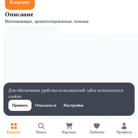
В корзину
Описание
Впитывающие, ароматизированные, нежные.
Для обеспечения удобства пользователей сайта используются
cookies
Принять
Отказаться
Настройки
Характеристики
Каталог
Поиск
Корзина
Любимое
Профиль
Ширина, мм