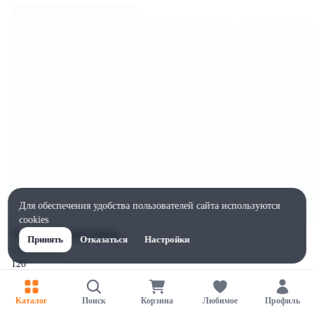
Для обеспечения удобства пользователей сайта используются
cookies
Характеристики
Принять
Отказаться
Настройки
Ширина, мм
120
Высота, мм
100
Каталог
Поиск
Корзина
Любимое
Профиль