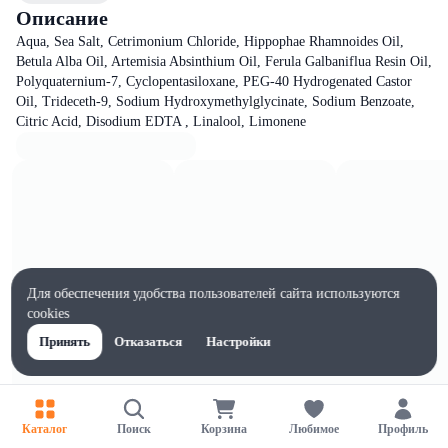
Описание
Aqua, Sea Salt, Cetrimonium Chloride, Hippophae Rhamnoides Oil,
Betula Alba Oil, Artemisia Absinthium Oil, Ferula Galbaniflua Resin Oil,
Polyquaternium-7, Cyclopentasiloxane, PEG-40 Hydrogenated Castor
Oil, Trideceth-9, Sodium Hydroxymethylglycinate, Sodium Benzoate,
Citric Acid, Disodium EDTA , Linalool, Limonene
Для обеспечения удобства пользователей сайта используются
cookies
Принять
Отказаться
Настройки
Каталог
Поиск
Корзина
Любимое
Профиль