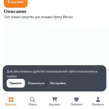
В корзину
Описание
Тип товара средства для укладки бренд Витэкс
Для обеспечения удобства пользователей сайта используются
cookies
Принять
Отказаться
Настройки
Характеристики
Каталог
Поиск
Корзина
Любимое
Профиль
Ширина, мм