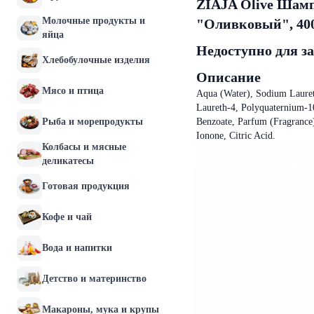
ZIAJA Оlive Шамп
Молочные продукты и
"Оливковый", 40
яйца
Недоступно для з
Хлебобулочные изделия
Описание
Мясо и птица
Aqua (Water), Sodium Lauret
Laureth-4, Polyquaternium-1
Рыба и морепродукты
Benzoate, Parfum (Fragrance)
Ionone, Citric Acid.
Колбасы и мясные
деликатесы
Готовая продукция
Кофе и чай
Вода и напитки
Детство и материнство
Макароны, мука и крупы