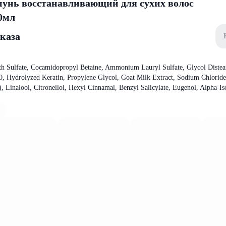
унь восстанавливающий для сухих волос
0мл
аказа
h Sulfate, Cocamidopropyl Betaine, Ammonium Lauryl Sulfate, Glycol Distear
0, Hydrolyzed Keratin, Propylene Glycol, Goat Milk Extract, Sodium Chlorid
, Linalool, Citronellol, Hexyl Cinnamal, Benzyl Salicylate, Eugenol, Alpha-I