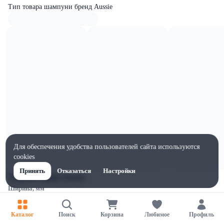
Тип товара шампуни бренд Aussie
Для обеспечения удобства пользователей сайта используются
cookies
Принять
Отказаться
Настройки
Характеристики
Ширина, мм
1
Высота, мм
Каталог
Поиск
Корзина
Любимое
Профиль