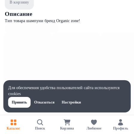
В корзину
Описание
Тип товара шампуни бренд Organic zone!
Для обеспечения удобства пользователей сайта используются
cookies
Принять
Отказаться
Настройки
Характеристики
Каталог
Поиск
Корзина
Любимое
Профиль
Ширина, мм