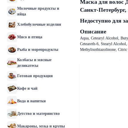
Маска для волос 
Молочные продукты и
Санкт-Петербург,
яйца
Недоступно для з
Хлебобулочные изделия
Описание
Мясо и птица
Aqua, Cetearyl Аlcohol, Buty
Ceteareth-6, Stearyl Alcohol,
Рыба и морепродукты
Methylisothiazolinone, Citric
Колбасы и мясные
деликатесы
Готовая продукция
Кофе и чай
Вода и напитки
Детство и материнство
Макароны, мука и крупы