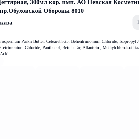
Дегтярная, 300мл кор. имп. АО Невская Космети
 пр.Обуховской Обороны 8010
аказа
rospermum Parkii Butter, Ceteareth-25, Behentrimonium Chloride, Isopropyl 
 Cetrimonium Chloride, Panthenol, Betula Tar, Allantoin , Methylchloroisothia
 Acid.