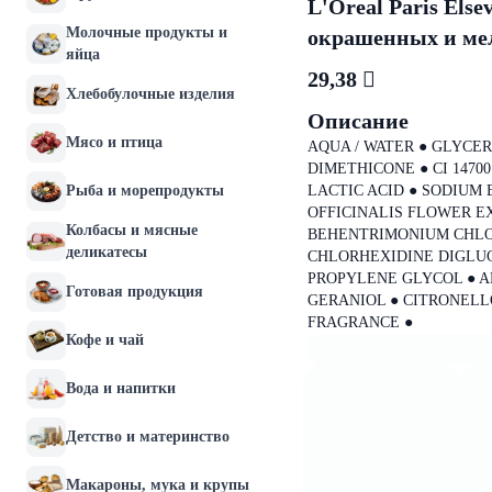
L'Oreal Paris Els
Молочные продукты и
окрашенных и мел
яйца
29,38 
Хлебобулочные изделия
Описание
Мясо и птица
AQUA / WATER ● GLYCER
DIMETHICONE ● CI 14700 
Рыба и морепродукты
LACTIC ACID ● SODIUM
OFFICINALIS FLOWER E
Колбасы и мясные
BEHENTRIMONIUM CHLOR
деликатесы
CHLORHEXIDINE DIGLUC
PROPYLENE GLYCOL ● A
Готовая продукция
GERANIOL ● CITRONELLO
FRAGRANCE ●
Кофе и чай
Вода и напитки
Детство и материнство
Макароны, мука и крупы