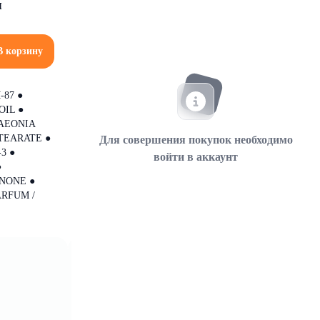
я
В корзину
87 ●
OIL ●
PAEONIA
TEARATE ●
Для совершения покупок необходимо
3 ●
войти в аккаунт
●
NONE ●
ARFUM /