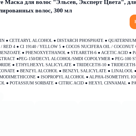
eve Маска для волос "Эльсев, Эксперт Цвета", дл
ированных волос, 300 мл
IN ● CETEARYL ALCOHOL ● DISTARCH PHOSPHATE ● QUATERNIUM-
/ RED 4 ● CI 19140 / YELLOW 5 ● COCOS NUCIFERA OIL / COCONUT 
 BENZOATE ● PHENOXYETHANOL ● STEARETH-6 ● ACETIC ACID ● 
XTRACT ●PEG-150/DECYL ALCOHOL/SMDI COPOLYMER ● PEG-100 S
IDE ● ETHYLHEXYL SALICYLATE ● TRIDECETH-10 ● TRIDECETH-
ONATE ● BENZYL ALCOHOL ● BENZYL SALICYLATE ● LINALOOL 
MODIMETHICONE ● ISOPROPYL ALCOHOL ● ALPHA-ISOMETHYL IO
L ● POTASSIUM SORBATE ● CITRIC ACID ● HEXYL CINNAMAL ● P