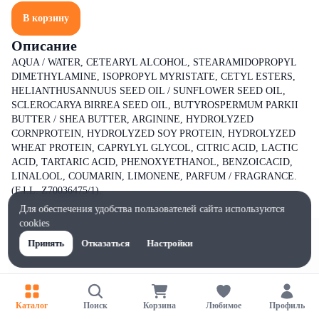
В корзину
Описание
AQUA / WATER, CETEARYL ALCOHOL, STEARAMIDOPROPYL
DIMETHYLAMINE, ISOPROPYL MYRISTATE, CETYL ESTERS,
HELIANTHUSANNUUS SEED OIL / SUNFLOWER SEED OIL,
SCLEROCARYA BIRREA SEED OIL, BUTYROSPERMUM PARKII
BUTTER / SHEA BUTTER, ARGININE, HYDROLYZED
CORNPROTEIN, HYDROLYZED SOY PROTEIN, HYDROLYZED
WHEAT PROTEIN, CAPRYLYL GLYCOL, CITRIC ACID, LACTIC
ACID, TARTARIC ACID, PHENOXYETHANOL, BENZOICACID,
LINALOOL, COUMARIN, LIMONENE, PARFUM / FRAGRANCE.
(F.I.L. Z70036475/1).
Для обеспечения удобства пользователей сайта используются
cookies
Принять
Отказаться
Настройки
Каталог
Поиск
Корзина
Любимое
Профиль