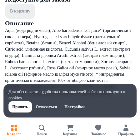
В корзину
Описание
Aqua (вода родниковая), Aloe barbadensis leaf juice* (органический
сок алоэ вера), Hydrogenated starch hydrolysate (растительный
сорбитол), Betaine (бетаин), Benzyl Alcohol (бензиловый спирт),
Citric acid (лимонная кислота), Cucumis sativus L. extract (экстракт
огурца), Laminaria japonica Aresh. extract (экстракт ламинарии),
Rubus chamaemorus L. extract (экстракт морошки), Sorbus aucuparia
L. (экстракт рябины), Rosa Galica oil (эфирное масло розы), Salvia
sclarea oil (эфирное масло шалфея мускатного). * ингредиенты
органического земледелия. 10% от общего количества -
ингредиенты органического земледелия. 99.4% от общего
Для обеспечения удобства пользователей сайта используются
количества - ингредиенты натурального происхождения.
cookies
Принять
Отказаться
Настройки
Каталог
Поиск
Корзина
Любимое
Профиль