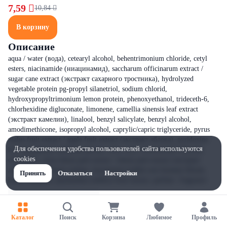
7,59 
10,84 
В корзину
Описание
aqua / water (вода), cetearyl alcohol, behentrimonium chloride, cetyl
esters, niacinamide (ниацинамид), saccharum officinarum extract /
sugar cane extract (экстракт сахарного тростника), hydrolyzed
vegetable protein pg-propyl silanetriol, sodium chlorid,
hydroxypropyltrimonium lemon protein, phenoxyethanol, trideceth-6,
chlorhexidine digluconate, limonene, camellia sinensis leaf extract
(экстракт камелии), linalool, benzyl salicylate, benzyl alcohol,
amodimethicone, isopropyl alcohol, caprylic/capric triglyceride, pyrus
malus fruit extract / apple fruit extract (экстракт яблока), pyridoxine
Для обеспечения удобства пользователей сайта используются
hcl, butylphenyl methylpropional, citric acid, cetrimonium chloride,
cookies
citronellol, citrus limon peel extract / lemon peel extract (экстракт
лимона), potassium sorbate, leuconostoc/radish root ferment filtrate,
Принять
Отказаться
Настройки
hexyl cinnamal, phyllanthus emblica fruit extract, parfum / fragrance
Каталог
Поиск
Корзина
Любимое
Профиль