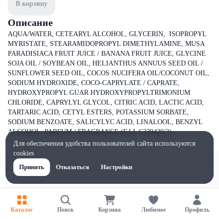
В корзину
Описание
AQUA/WATER, CETEARYL ALCOHOL, GLYCERIN, ISOPROPYL
MYRISTATE, STEARAMIDOPROPYL DIMETHYLAMINE, MUSA
PARADISIACA FRUIT JUICE / BANANA FRUIT JUICE, GLYCINE
SOJA OIL / SOYBEAN OIL, HELIANTHUS ANNUUS SEED OIL /
SUNFLOWER SEED OIL, COCOS NUCIFERA OIL/COCONUT OIL,
SODIUM HYDROXIDE, COCO-CAPRYLATE / CAPRATE,
HYDROXYPROPYL GUAR HYDROXYPROPYLTRIMONIUM
CHLORIDE, CAPRYLYL GLYCOL, CITRIC ACID, LACTIC ACID,
TARTARIC ACID, CETYL ESTERS, POTASSIUM SORBATE,
SODIUM BENZOATE, SALICYLYC ACID, LINALOOL, BENZYL
ALCOHOL, PARFUM / FRAGRANCE (F.I.L C239429/2)
Для обеспечения удобства пользователей сайта используются
cookies
Принять
Отказаться
Настройки
Каталог
Поиск
Корзина
Любимое
Профиль