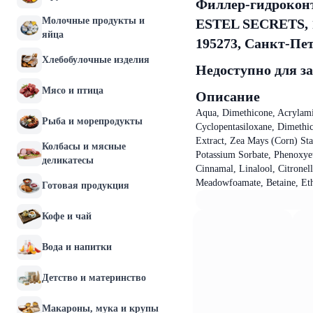
Филлер-гидроко
Молочные продукты и
ESTEL SECRETS, 
яйца
195273, Санкт-Пете
Хлебобулочные изделия
Недоступно для з
Мясо и птица
Описание
Aqua, Dimethicone, Acrylami
Рыба и морепродукты
Cyclopentasiloxane, Dimethic
Extract, Zea Mays (Corn) St
Колбасы и мясные
Potassium Sorbate, Phenoxyet
деликатесы
Cinnamal, Linalool, Citronel
Meadowfoamate, Betaine, Et
Готовая продукция
Кофе и чай
Вода и напитки
Детство и материнство
Макароны, мука и крупы