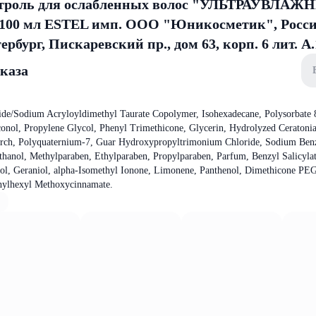
нтроль для ослабленных волос "УЛЬТРАУВЛА
100 мл ESTEL имп. ООО "Юникосметик", Росси
рбург, Пискаревский пр., дом 63, корп. 6 лит. А.
аказа
de/Sodium Acryloyldimethyl Taurate Copolymer, Isohexadecane, Polysorbate 
onol, Propylene Glycol, Phenyl Trimethicone, Glycerin, Hydrolyzed Ceratonia
arch, Polyquaternium-7, Guar Hydroxypropyltrimonium Chloride, Sodium Ben
hanol, Methylparaben, Ethylparaben, Propylparaben, Pаrfum, Benzyl Salicyla
lol, Geraniol, alpha-Isomethyl Ionone, Limonene, Panthenol, Dimethicone PE
hylhexyl Methoxycinnamate.