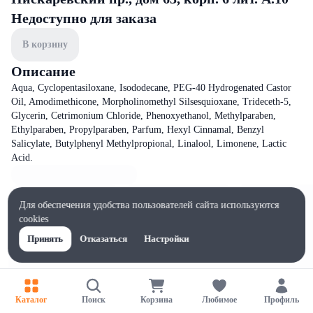
Недоступно для заказа
В корзину
Описание
Aqua, Cyclopentasiloxane, Isododecane, PEG-40 Hydrogenated Castor
Oil, Amodimethicone, Morpholinomethyl Silsesquioxane, Trideceth-5,
Glycerin, Cetrimonium Сhloride, Phenoxyethanol, Methylparaben,
Ethylparaben, Propylparaben, Parfum, Hexyl Cinnamal, Benzyl
Salicylate, Butylphenyl Methylpropional, Linalool, Limonene, Lactic
Acid.
Для обеспечения удобства пользователей сайта используются
cookies
Принять
Отказаться
Настройки
Каталог
Поиск
Корзина
Любимое
Профиль