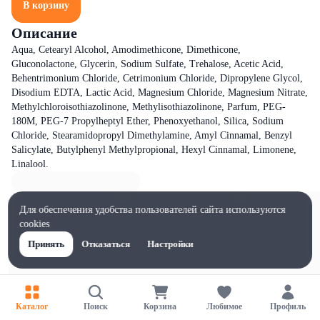
В корзину
Описание
Aqua, Cetearyl Alcohol, Amodimethicone, Dimethicone,
Gluconolactone, Glycerin, Sodium Sulfate, Trehalose, Acetic Acid,
Behentrimonium Chloride, Cetrimonium Chloride, Dipropylene Glycol,
Disodium EDTA, Lactic Acid, Magnesium Chloride, Magnesium Nitrate,
Methylchloroisothiazolinone, Methylisothiazolinone, Parfum, PEG-
180M, PEG-7 Propylheptyl Ether, Phenoxyethanol, Silica, Sodium
Chloride, Stearamidopropyl Dimethylamine, Amyl Cinnamal, Benzyl
Salicylate, Butylphenyl Methylpropional, Hexyl Cinnamal, Limonene,
Linalool.
Для обеспечения удобства пользователей сайта используются
cookies
Принять
Отказаться
Настройки
Каталог
Поиск
Корзина
Любимое
Профиль