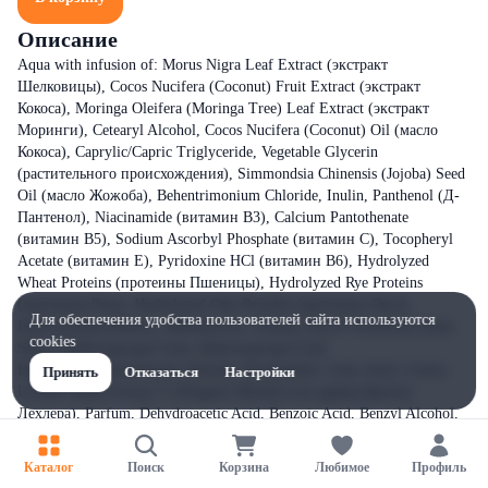
Описание
Aqua with infusion of: Morus Nigra Leaf Extract (экстракт
Шелковицы), Cocos Nucifera (Coconut) Fruit Extract (экстракт
Кокоса), Moringa Oleifera (Moringa Tree) Leaf Extract (экстракт
Моринги), Cetearyl Alcohol, Cocos Nucifera (Coconut) Oil (масло
Кокоса), Caprylic/Capric Triglyceride, Vegetable Glycerin
(растительного происхождения), Simmondsia Chinensis (Jojoba) Seed
Oil (масло Жожоба), Behentrimonium Chloride, Inulin, Panthenol (Д-
Пантенол), Niacinamide (витамин В3), Calcium Pantothenate
(витамин В5), Sodium Ascorbyl Phosphate (витамин С), Tocopheryl
Acetate (витамин Е), Pyridoxine HCl (витамин В6), Hydrolyzed
Wheat Proteins (протеины Пшеницы), Hydrolyzed Rye Proteins
(протеины Ржи), Hydrolyzed Oats Proteins (протеины Овса),
Для обеспечения удобства пользователей сайта используются
Hydroxyethylcellulose, Maltodextrin, Sodium Starch Octenylsuccinate,
cookies
Silica, Hydroxypropyl Guar, Hydroxypropyl Guar
Hydroxypropyltrimonium Chloride, Propanediol, Citric Acid, Croton
Принять
Отказаться
Настройки
Lechleri Resin Extract T (Dragon's Blood) (сок дерева Кротон
Лехлера), Parfum, Dehydroacetic Acid, Benzoic Acid, Benzyl Alcohol,
Potassium Sorbate, Sodium Benzoate, Hexyl Cinnamal, Linalool.
Каталог
Поиск
Корзина
Любимое
Профиль