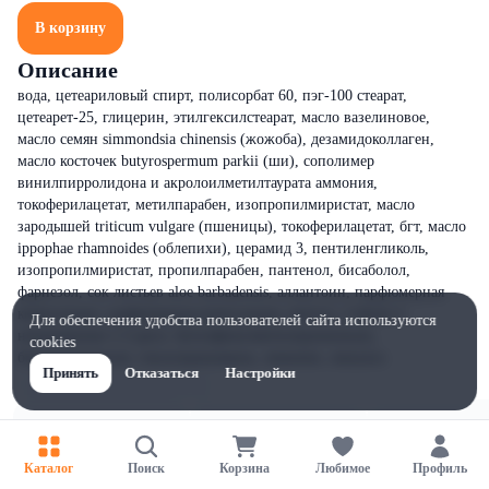
В корзину
Описание
вода, цетеариловый спирт, полисорбат 60, пэг-100 стеарат,
цетеарет-25, глицерин, этилгексилстеарат, масло вазелиновое,
масло семян simmondsia chinensis (жожоба), дезамидоколлаген,
масло косточек butyrospermum parkii (ши), сополимер
винилпирролидона и акролоилметилтаурата аммония,
токоферилацетат, метилпарабен, изопропилмиристат, масло
зародышей triticum vulgare (пшеницы), токоферилацетат, бгт, масло
ippophae rhamnoides (облепихи), церамид 3, пентиленгликоль,
изопропилмиристат, пропилпарабен, пантенол, бисаболол,
фарнезол, сок листьев aloe barbadensis, аллантоин, парфюмерная
композиция, парфюмерная композиция, ментол, 2-бром-2-
Для обеспечения удобства пользователей сайта используются
нитропропан-1,3-диол, бутилфенилметилпропиональ,
cookies
бензилсалицилат, гексилциннамаль, лимонен, линалол.
Принять
Отказаться
Настройки
Каталог
Поиск
Корзина
Любимое
Профиль