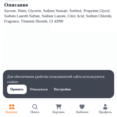
Описание
Sucrose, Water, Glycerin, Sodium Stearate, Sorbitol, Propylene Glycol,
Sodium Laureth Sulfate, Sodium Laurate, Citric Acid, Sodium Chloride,
Fragrance, Titanium Dioxide, CI 42090
Для обеспечения удобства пользователей сайта используются
cookies
Принять
Отказаться
Настройки
Характеристики
Каталог
Поиск
Корзина
Любимое
Профиль
Ширина, мм