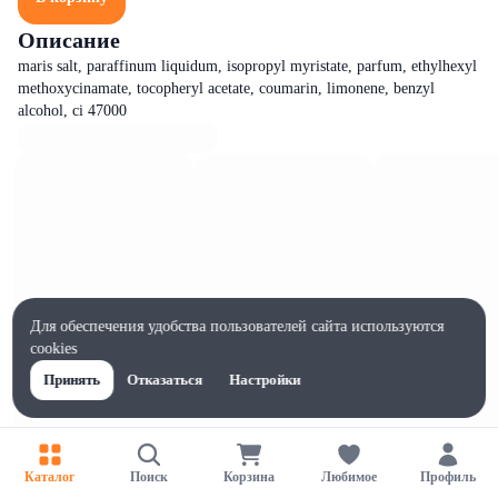
Описание
maris salt, paraffinum liquidum, isopropyl myristate, parfum, ethylhexyl
methoxycinamate, tocopheryl acetate, coumarin, limonene, benzyl
alcohol, ci 47000
Для обеспечения удобства пользователей сайта используются
cookies
Принять
Отказаться
Настройки
Каталог
Поиск
Корзина
Любимое
Профиль
Характеристики