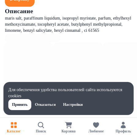
Описание
maris salt, paraffinum liquidum, isopropyl myristate, parfum, ethylhexyl
methoxycinamate, tocopheryl acetate, butylphenyl methylpropional,
limonene, benzyl salicylate, hexyl cinnamal , ci 61565
Для обеспечения удобства пользователей сайта используются
cookies
Принять
Отказаться
Настройки
Каталог
Поиск
Корзина
Любимое
Профиль
Характеристики