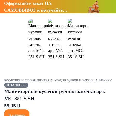
Оформляйте заказ НА
САМОВЫВОЗ и получайте
СКИДКУ 7%
Косметика и личная гигиена
Уход за руками и ногами
Маникюрны
ОСТАЛОСЬ: 1
Маникюрные кусачки ручная заточка арт.
MC-351 S SH
55,35 
В корзину