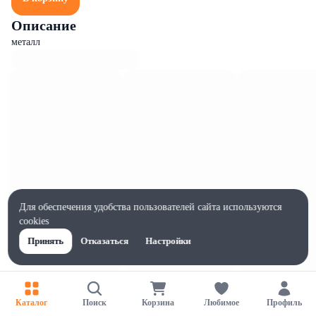
Описание
металл
Для обеспечения удобства пользователей сайта используются
cookies
Принять
Отказаться
Настройки
Характеристики
Ширина, мм
Каталог
Поиск
Корзина
Любимое
Профиль
75