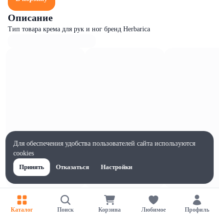
Описание
Тип товара крема для рук и ног бренд Herbarica
Для обеспечения удобства пользователей сайта используются
cookies
Принять
Отказаться
Настройки
Характеристики
Ширина, мм
Каталог
Поиск
Корзина
Любимое
Профиль
55