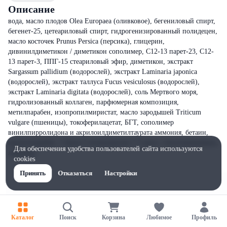
Описание
вода, масло плодов Olea Europaea (оливковое), бегениловый спирт,
бегенет-25, цетеариловый спирт, гидрогенизированный полидецен,
масло косточек Prunus Persica (персика), глицерин,
дивинилдиметикон / диметикон сополимер, C12-13 парет-23, C12-
13 парет-3, ППГ-15 стеариловый эфир, диметикон, экстракт
Sargassum pallidium (водорослей), экстракт Laminaria japonica
(водорослей), экстракт таллуса Fucus vesiculosus (водорослей),
экстракт Laminaria digitata (водорослей), соль Мертвого моря,
гидролизованный коллаген, парфюмерная композиция,
метилпарабен, изопропилмиристат, масло зародышей Triticum
vulgare (пшеницы), токоферилацетат, БГТ, сополимер
винилпирролидона и акрилоилдиметилтаурата аммония, бетаин,
пропилпарабен, 2-бром-2-нитропропан-1,3-диол, гексилциннамаль,
Для обеспечения удобства пользователей сайта используются
лимонен
cookies
Принять
Отказаться
Настройки
Каталог
Поиск
Корзина
Любимое
Профиль