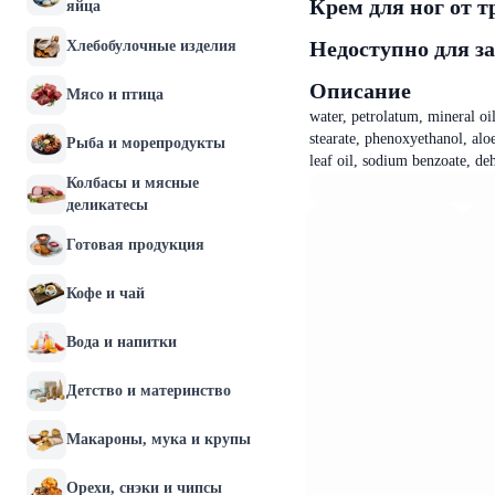
Крем для ног от 
яйца
Недоступно для з
Хлебобулочные изделия
Описание
Мясо и птица
water, petrolatum, mineral oi
stearate, phenoxyethanol, aloe
Рыба и морепродукты
leaf oil, sodium benzoate, deh
Колбасы и мясные
деликатесы
Готовая продукция
Кофе и чай
Вода и напитки
Детство и материнство
Макароны, мука и крупы
Орехи, снэки и чипсы