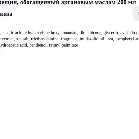
трещин, обогащенный аргановым маслом 200 мл
аказа
l, stearic acid, ethylhexyl methoxycinnamate, dimethicone, glycerin, avokado oi
 extract, sea salt, triethanolamine, fragrance, imidazolidinil urea, tocopheryl ace
ydroacetic acid, panthenol, retinyl palmitate