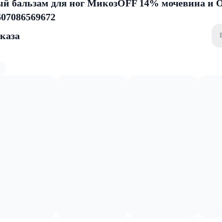
 бальзам для ног МикозOFF 14% мочевина и O
607086569672
аказа