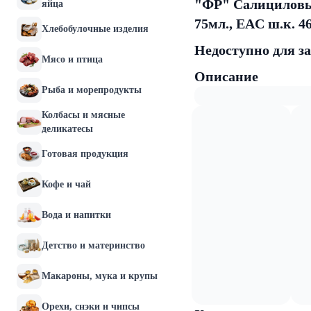
"ФР" Салициловый
яйца
75мл., EAC ш.к. 4
Хлебобулочные изделия
Недоступно для з
Мясо и птица
Описание
Рыба и морепродукты
Колбасы и мясные
деликатесы
Готовая продукция
Кофе и чай
Вода и напитки
Детство и материнство
Макароны, мука и крупы
Орехи, снэки и чипсы