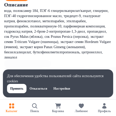
Описание
вода, полоксамер 184, ПЭГ-6 глицерилкаприлат/капрат, глицерин,
ПЭГ-40 гидрогенизированное масло, тридецет-9, гиалуронат
натрия, феноксиэтанол, метилпарабен, этилпарабен,
пропилпарабен, поликватерниум-10, парфюмерная композиция,
гидроксид натрия, 2-бром-2-нитропропан-1,3-диол, пропандиол,
сок Pyrus Malus (яблока), сок Prunus Persica (персика), экстракт
семян Triticum Vulgare (пшеницы), экстракт семян Hordeum Vulgare
(ячменя), экстракт корня Panax Ginseng (женьшеня),
бензилсалицилат, бутилфенилметилпропиональ, цитронеллол,
линалол
Для обеспечения удобства пользователей сайта используются
cookies
Принять
Отказаться
Настройки
Каталог
Поиск
Корзина
Любимое
Профиль