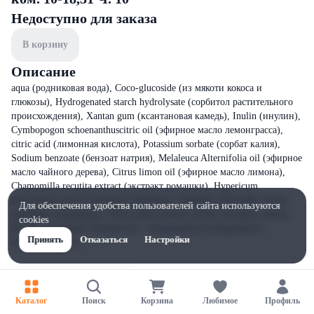
Недоступно для заказа
В корзину
Описание
aqua (родниковая вода), Сoco-glucoside (из мякоти кокоса и
глюкозы), Hydrogenated starch hydrolysate (сорбитол растительного
происхождения), Xantan gum (ксантановая камедь), Inulin (инулин),
Cymbopogon schoenanthuscitric oil (эфирное масло лемонграсса),
citric acid (лимонная кислота), Potassium sorbate (сорбат калия),
Sodium benzoate (бензоат натрия), Melaleuca Alternifolia oil (эфирное
масло чайного дерева), Сitrus limon oil (эфирное масло лимона),
Chamomilla recutita extract (экстракт ромашки), Hypericum
perforatum extract (экстракт зверобоя), Calendula officinalis extract
Для обеспечения удобства пользователей сайта используются
(экстракт календулы), Tilia Cordata flower extract (экстракт липы).
cookies
99.7% - от общего количества - ингредиенты натурального
Принять
Отказаться
Настройки
происхождения.
Каталог
Поиск
Корзина
Любимое
Профиль