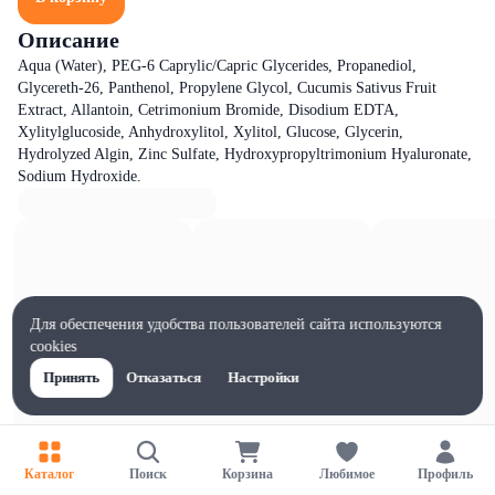
Описание
Aqua (Water), PEG-6 Caprylic/Capric Glycerides, Propanediol,
Glycereth-26, Panthenol, Propylene Glycol, Cucumis Sativus Fruit
Extract, Allantoin, Cetrimonium Bromide, Disodium EDTA,
Xylitylglucoside, Anhydroxylitol, Xylitol, Glucose, Glycerin,
Hydrolyzed Algin, Zinc Sulfate, Hydroxypropyltrimonium Hyaluronate,
Sodium Hydroxide.
Для обеспечения удобства пользователей сайта используются
cookies
Принять
Отказаться
Настройки
Каталог
Поиск
Корзина
Любимое
Профиль