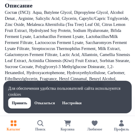
Описание
Состав (INCI): Aqua, Butylene Glycol, Dipropylene Glycol, Alcohol
Denat., Arginine, Salicylic Acid, Glycerin, Caprylic/Capric Triglyceride,
Zinc Oxide, Melaleuca Alternifolia (Tea Tree) Leaf Oil, Citrus Lemon
Fruit Extract, Hydrolyzed Soy Protein, Sodium Hyaluronate, Bifida
Ferment Lysate, Lactobacillus Ferment Lysate, Lactobacillus/Milk
Ferment Filtrate, Lactococcus Ferment Lysate, Saccharomyces Ferment
Lysate Filtrate, Streptococcus Thermophilus Ferment, Milk Extract,
Galactomyces Ferment Filtrate, Lactic Acid, Allantoin, Camellia Sinensis
Leaf Extract, Actinidia Chinensis (Kiwi) Fruit Extract, Sorbitan Stearate,
Sucrose Cocoate, Polyglyceryl-3 Methylglucose Distearate, 1,2-
Hexanediol, Hydroxyacetophenone, Hydroxyethylcellulose, Carbomer,
Ethylhexylglycerin, Fragrance, Hexyl Cinnamal, Benzyl Alcohol,
Disodium EDTA, Dipotassium Glycyrrhizate, Citric Acid.
Для обеспечения удобства пользователей сайта используются
cookies
Принять
Отказаться
Настройки
Каталог
Поиск
Корзина
Любимое
Профиль