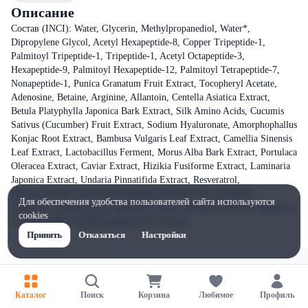
Описание
Состав (INCI): Water, Glycerin, Methylpropanediol, Water*,
Dipropylene Glycol, Acetyl Hexapeptide-8, Copper Tripeptide-1,
Palmitoyl Tripeptide-1, Tripeptide-1, Acetyl Octapeptide-3,
Hexapeptide-9, Palmitoyl Hexapeptide-12, Palmitoyl Tetrapeptide-7,
Nonapeptide-1, Punica Granatum Fruit Extract, Tocopheryl Acetate,
Adenosine, Betaine, Arginine, Allantoin, Centella Asiatica Extract,
Betula Platyphylla Japonica Bark Extract, Silk Amino Acids, Cucumis
Sativus (Cucumber) Fruit Extract, Sodium Hyaluronate, Amorphophallus
Konjac Root Extract, Bambusa Vulgaris Leaf Extract, Camellia Sinensis
Leaf Extract, Lactobacillus Ferment, Morus Alba Bark Extract, Portulaca
Oleracea Extract, Caviar Extract, Hizikia Fusiforme Extract, Laminaria
Japonica Extract, Undaria Pinnatifida Extract, Resveratrol,
Phenoxyethanol, PEG-60 Hydrogenated Castor Oil, Carbomer,
Для обеспечения удобства пользователей сайта используются
Trehalose, Xanthan Gum, Butylene Glycol, Disodium EDTA, Fragrance,
cookies
1,2-Hexanediol, Ethylhexylglycerin, Linalool.
Принять
Отказаться
Настройки
Каталог
Поиск
Корзина
Любимое
Профиль