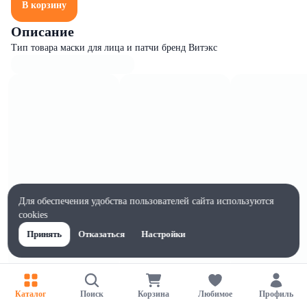
В корзину
Описание
Тип товара маски для лица и патчи бренд Витэкс
Для обеспечения удобства пользователей сайта используются
cookies
Принять
Отказаться
Настройки
Характеристики
Каталог
Поиск
Корзина
Любимое
Профиль
Жиры на 100г, г