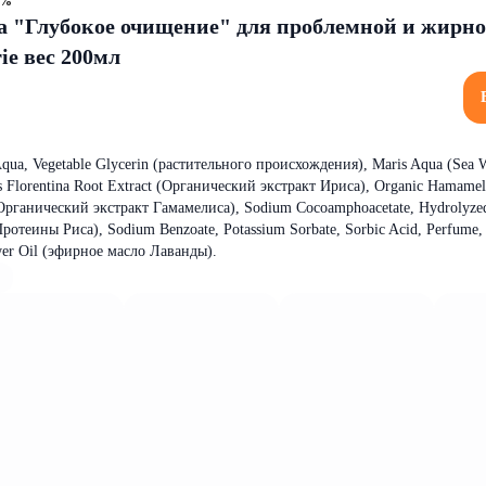
1%
а "Глубокое очищение" для проблемной и жирн
ie вес 200мл
 Vegetable Glycerin (растительного происхождения), Maris Aqua (Sea W
s Florentina Root Extract (Органический экстракт Ириса), Organic Hamameli
 (Органический экстракт Гамамелиса), Sodium Cocoamphoacetate, Hydrolyze
ротеины Риса), Sodium Benzoate, Potassium Sorbate, Sorbic Acid, Perfume,
ower Oil (эфирное масло Лаванды).