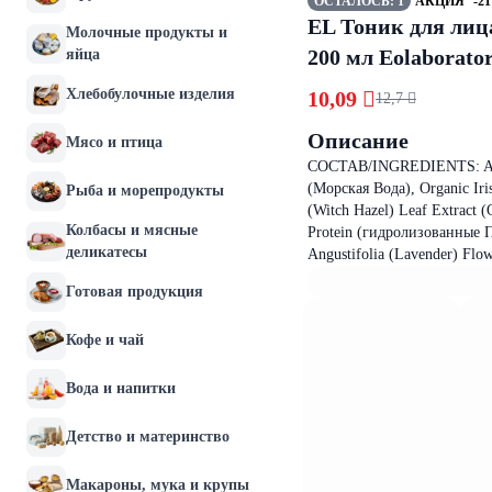
ОСТАЛОСЬ: 1
АКЦИЯ
-2
EL Тоник для лиц
Молочные продукты и
200 мл Eolaborator
яйца
Хлебобулочные изделия
10,09 
12,7 
Описание
Мясо и птица
СОСТАВ/INGREDIENTS: Aqua,
(Морская Вода), Organic Iri
Рыба и морепродукты
(Witch Hazel) Leaf Extract
Колбасы и мясные
Protein (гидролизованные П
деликатесы
Angustifolia (Lavender) Fl
Готовая продукция
Кофе и чай
Вода и напитки
Детство и материнство
Макароны, мука и крупы