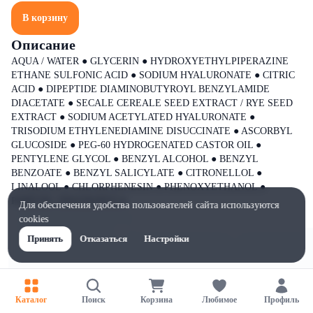
В корзину
Описание
AQUA / WATER ● GLYCERIN ● HYDROXYETHYLPIPERAZINE
ETHANE SULFONIC ACID ● SODIUM HYALURONATE ● CITRIC
ACID ● DIPEPTIDE DIAMINOBUTYROYL BENZYLAMIDE
DIACETATE ● SECALE CEREALE SEED EXTRACT / RYE SEED
EXTRACT ● SODIUM ACETYLATED HYALURONATE ●
TRISODIUM ETHYLENEDIAMINE DISUCCINATE ● ASCORBYL
GLUCOSIDE ● PEG-60 HYDROGENATED CASTOR OIL ●
PENTYLENE GLYCOL ● BENZYL ALCOHOL ● BENZYL
BENZOATE ● BENZYL SALICYLATE ● CITRONELLOL ●
LINALOOL ● CHLORPHENESIN ● PHENOXYETHANOL ●
PARFUM / FRAGRANCE ●
Для обеспечения удобства пользователей сайта используются
cookies
Принять
Отказаться
Настройки
Каталог
Поиск
Корзина
Любимое
Профиль