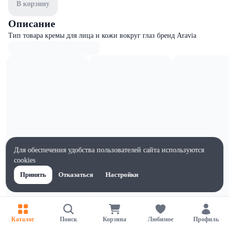
В корзину
Описание
Тип товара кремы для лица и кожи вокруг глаз бренд Aravia
Для обеспечения удобства пользователей сайта используются
cookies
Принять
Отказаться
Настройки
Характеристики
Каталог
Поиск
Корзина
Любимое
Профиль
Ширина, мм