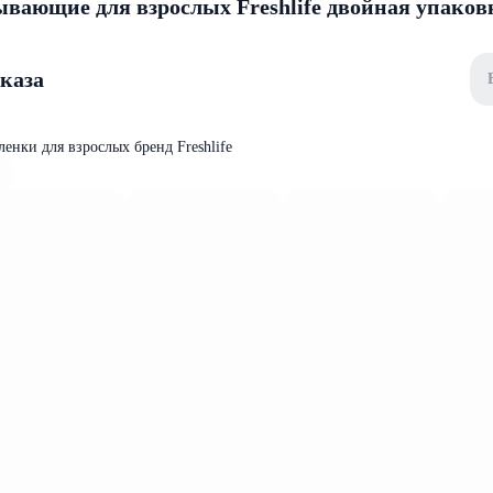
вающие для взрослых Freshlife двойная упаков
аказа
енки для взрослых бренд Freshlife