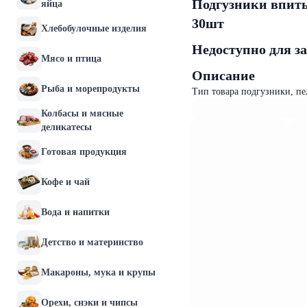
Подгузники впиты
яйца
30шт
Хлебобулочные изделия
Недоступно для з
Мясо и птица
Описание
Рыба и морепродукты
Тип товара подгузники, пел
Колбасы и мясные
деликатесы
Готовая продукция
Кофе и чай
Вода и напитки
Детство и материнство
Макароны, мука и крупы
Орехи, снэки и чипсы