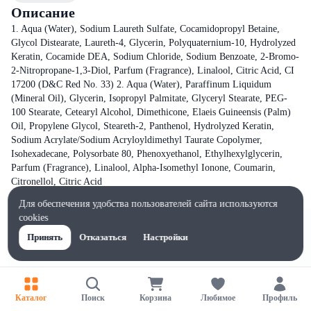
Описание
1. Aqua (Water), Sodium Laureth Sulfate, Cocamidopropyl Betaine,
Glycol Distearate, Laureth-4, Glycerin, Polyquaternium-10, Hydrolyzed
Keratin, Cocamide DEA, Sodium Chloride, Sodium Benzoate, 2-Bromo-
2-Nitropropane-1,3-Diol, Parfum (Fragrance), Linalool, Citric Acid, CI
17200 (D&C Red No. 33) 2. Aqua (Water), Paraffinum Liquidum
(Mineral Oil), Glycerin, Isopropyl Palmitate, Glyceryl Stearate, PEG-
100 Stearate, Cetearyl Alcohol, Dimethicone, Elaeis Guineensis (Palm)
Oil, Propylene Glycol, Steareth-2, Panthenol, Hydrolyzed Keratin,
Sodium Acrylate/Sodium Acryloyldimethyl Taurate Copolymer,
Isohexadecane, Polysorbate 80, Phenoxyethanol, Ethylhexylglycerin,
Parfum (Fragrance), Linalool, Alpha-Isomethyl Ionone, Coumarin,
Citronellol, Citric Acid
Для обеспечения удобства пользователей сайта используются
cookies
Принять
Отказаться
Настройки
Каталог
Поиск
Корзина
Любимое
Профиль