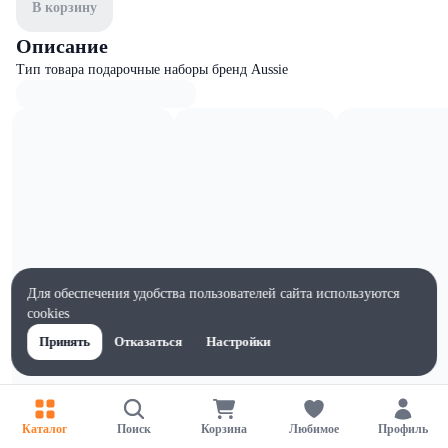
В корзину
Описание
Тип товара подарочные наборы бренд Aussie
Для обеспечения удобства пользователей сайта используются
cookies
Принять
Отказаться
Настройки
Характеристики
Каталог
Поиск
Корзина
Любимое
Профиль
Ширина, мм