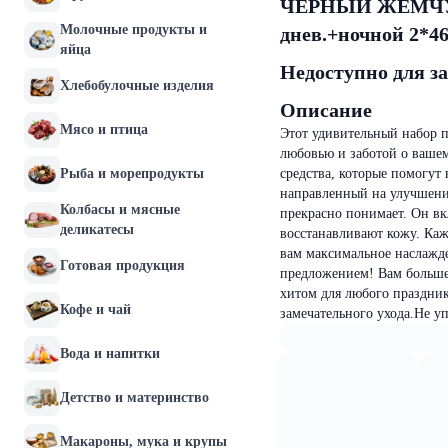
ЧЕРНЫЙ ЖЕМЧУГ 
Молочные продукты и
днев.+ночной 2*46
яйца
Недоступно для з
Хлебобулочные изделия
Описание
Мясо и птица
Этот удивительный набор 
любовью и заботой о вашем
Рыба и морепродукты
средства, которые помогут
направленный на улучшение
Колбасы и мясные
прекрасно понимает. Он вк
деликатесы
восстанавливают кожу. Каж
вам максимальное наслажд
Готовая продукция
предложением! Вам больше
хитом для любого праздник
Кофе и чай
замечательного ухода.Не у
Вода и напитки
Детство и материнство
Макароны, мука и крупы