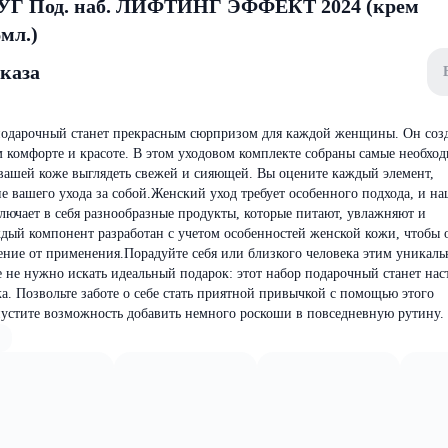
Под. наб. ЛИФТИНГ ЭФФЕКТ 2024 (крем
мл.)
аказа
подарочный станет прекрасным сюрпризом для каждой женщины. Он созд
 комфорте и красоте. В этом уходовом комплекте собраны самые необхо
 вашей коже выглядеть свежей и сияющей. Вы оцените каждый элемент,
 вашего ухода за собой.Женский уход требует особенного подхода, и на
лючает в себя разнообразные продукты, которые питают, увлажняют и
дый компонент разработан с учетом особенностей женской кожи, чтобы 
ение от применения.Порадуйте себя или близкого человека этим уникал
 не нужно искать идеальный подарок: этот набор подарочный станет на
а. Позвольте заботе о себе стать приятной привычкой с помощью этого
пустите возможность добавить немного роскоши в повседневную рутину.