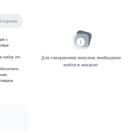
В корзину
ан с
димые
ш набор это
Для совершения покупок необходимо
войти в аккаунт
обеспечить
ьным
стоящим