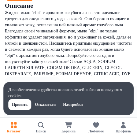
Описание
Жидкое мыло "elpi" с ароматом голубого льна - это идеальное
средство для ежедневного ухода за кожей. Оно бережно очищает и
увлажняет кожу, оставляя на ней нежный аромат голубого льна.
Благодаря своей уникальной формуле, мыло "elpi" не только
эффективно удаляет загрязнения, но и ухаживает за кожей, делая ее
мягкой и шелковистой. Насладитесь приятным ощущением чистоты
и свежести каждый раз, когда будете использовать жидкое мыло
"elpi" с ароматом голубого льна. Попробуйте его сегодня и
почувствуйте заботу о своей коже!Состав:AQUA, SODIUM
LAURETH SULFATE, COCAMIDE DEA, GLICERIN, GLYCOL
DISTEARATE, PARFUME, FORMALDEHYDE, CITRIC ACID, DYE
Для обеспечения удобства пользователей сайта используются
cookies
Принять
Отказаться
Настройки
Каталог
Поиск
Корзина
Любимое
Профиль