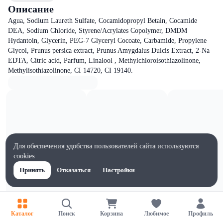
Описание
Agua, Sodium Laureth Sulfate, Cocamidopropyl Betain, Cocamide
DEA, Sodium Chloride, Styrene/Acrylates Copolymer, DMDM
Hydantoin, Glycerin, PEG-7 Glyceryl Cocoate, Carbamide, Propylene
Glycol, Prunus persica extract, Prunus Amygdalus Dulcis Extract, 2-Na
EDTA, Citric acid, Parfum, Linalool , Methylchloroisothiazolinone,
Methylisothiazolinone, CI 14720, CI 19140.
Для обеспечения удобства пользователей сайта используются
cookies
Принять
Отказаться
Настройки
Каталог
Поиск
Корзина
Любимое
Профиль