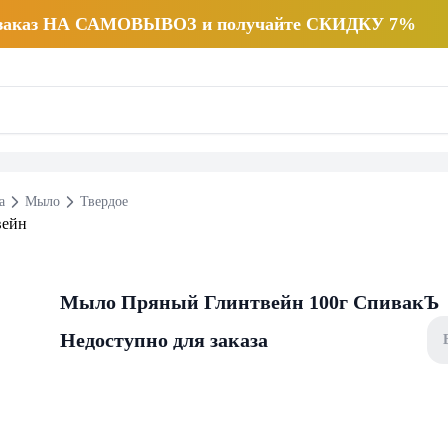
 заказ НА САМОВЫВОЗ и получайте СКИДКУ 7%
а
Мыло
Твердое
Мыло Пряный Глинтвейн 100г СпивакЪ
Недоступно для заказа