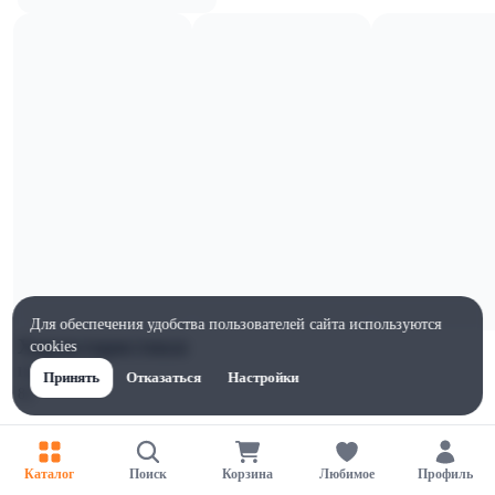
Для обеспечения удобства пользователей сайта используются
Характеристики
cookies
Ширина, мм
Принять
Отказаться
Настройки
82
Высота, мм
56
Каталог
Поиск
Корзина
Любимое
Профиль
Глубина, мм