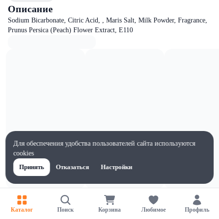
Описание
Sodium Bicarbonate, Citric Acid, , Maris Salt, Milk Powder, Fragrance,
Prunus Persica (Peach) Flower Extract, Е110
Для обеспечения удобства пользователей сайта используются
cookies
Принять
Отказаться
Настройки
Характеристики
Ширина, мм
Каталог
Поиск
Корзина
Любимое
Профиль
60